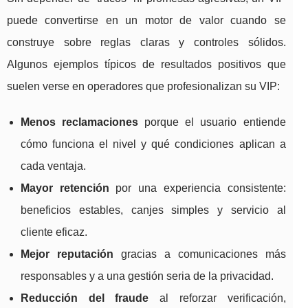
puede convertirse en un motor de valor cuando se
construye sobre reglas claras y controles sólidos.
Algunos ejemplos típicos de resultados positivos que
suelen verse en operadores que profesionalizan su VIP:
Menos reclamaciones
porque el usuario entiende
cómo funciona el nivel y qué condiciones aplican a
cada ventaja.
Mayor retención
por una experiencia consistente:
beneficios estables, canjes simples y servicio al
cliente eficaz.
Mejor reputación
gracias a comunicaciones más
responsables y a una gestión seria de la privacidad.
Reducción del fraude
al reforzar verificación,