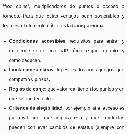
“free spins”, multiplicadores de puntos o acceso a
torneos. Para que estas ventajas sean sostenibles y
legales, el elemento crítico es la
transparencia
:
Condiciones accesibles
: requisitos para entrar y
mantenerse en el nivel VIP, cómo se ganan puntos y
cómo caducan.
Limitaciones claras
: topes, exclusiones, juegos que
computan y plazos.
Reglas de canje
: qué valor real tienen los puntos y en
qué se pueden utilizar.
Criterios de elegibilidad
: por ejemplo, si el acceso es
por invitación, qué implica eso y qué conductas
pueden conllevar cambios de estatus (siempre con