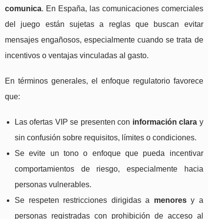
comunica
. En España, las comunicaciones comerciales
del juego están sujetas a reglas que buscan evitar
mensajes engañosos, especialmente cuando se trata de
incentivos o ventajas vinculadas al gasto.
En términos generales, el enfoque regulatorio favorece
que:
Las ofertas VIP se presenten con
información clara
y
sin confusión sobre requisitos, límites o condiciones.
Se evite un tono o enfoque que pueda incentivar
comportamientos de riesgo, especialmente hacia
personas vulnerables.
Se respeten restricciones dirigidas a
menores
y a
personas registradas con prohibición de acceso al