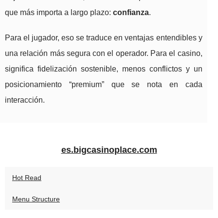
que más importa a largo plazo:
confianza
.
Para el jugador, eso se traduce en ventajas entendibles y
una relación más segura con el operador. Para el casino,
significa fidelización sostenible, menos conflictos y un
posicionamiento “premium” que se nota en cada
interacción.
es.bigcasinoplace.com
Hot Read
Menu Structure