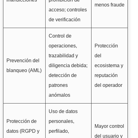
menos fraude
acceso; controles
de verificación
Control de
operaciones,
Protección
trazabilidad y
del
Prevención del
diligencia debida;
ecosistema y
blanqueo (AML)
detección de
reputación
patrones
del operador
anómalos
Uso de datos
Protección de
personales,
Mayor control
datos (RGPD y
perfilado,
del usuario y