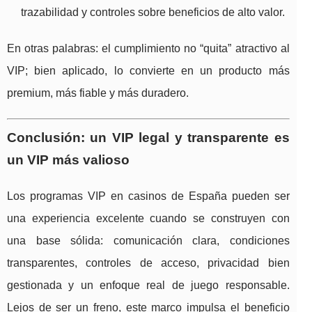
trazabilidad y controles sobre beneficios de alto valor.
En otras palabras: el cumplimiento no “quita” atractivo al
VIP; bien aplicado, lo convierte en un producto más
premium, más fiable y más duradero.
Conclusión: un VIP legal y transparente es
un VIP más valioso
Los programas VIP en casinos de España pueden ser
una experiencia excelente cuando se construyen con
una base sólida: comunicación clara, condiciones
transparentes, controles de acceso, privacidad bien
gestionada y un enfoque real de juego responsable.
Lejos de ser un freno, este marco impulsa el beneficio