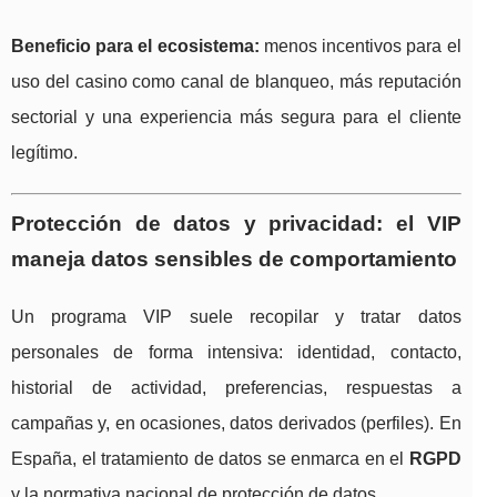
Beneficio para el ecosistema:
menos incentivos para el
uso del casino como canal de blanqueo, más reputación
sectorial y una experiencia más segura para el cliente
legítimo.
Protección de datos y privacidad: el VIP
maneja datos sensibles de comportamiento
Un programa VIP suele recopilar y tratar datos
personales de forma intensiva: identidad, contacto,
historial de actividad, preferencias, respuestas a
campañas y, en ocasiones, datos derivados (perfiles). En
España, el tratamiento de datos se enmarca en el
RGPD
y la normativa nacional de protección de datos.